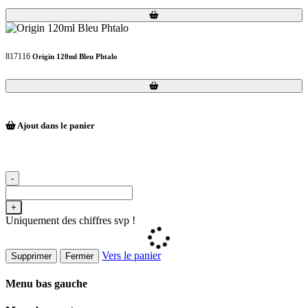
Loading...
Loading...
817116
Origin 120ml Bleu Phtalo
Loading...
Loading...
Ajout dans le panier
-
+
Uniquement des chiffres svp !
Vers le panier
Supprimer
Fermer
Menu bas gauche