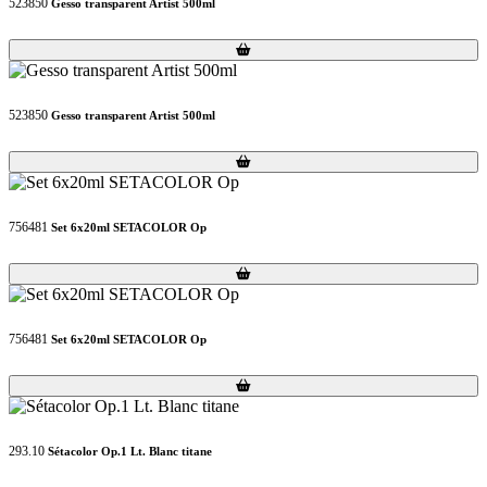
523850
Gesso transparent Artist 500ml
Loading...
Loading...
523850
Gesso transparent Artist 500ml
Loading...
Loading...
756481
Set 6x20ml SETACOLOR Op
Loading...
Loading...
756481
Set 6x20ml SETACOLOR Op
Loading...
Loading...
293.10
Sétacolor Op.1 Lt. Blanc titane