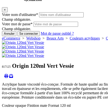
×
Votre nom d'utilisateur
*
Champ obligatoire.
Votre mot de passe
*
Champ obligatoire.
Mot de passe oublié ?
Annuler
Se connecter
eCommerce
>
Webshop
>
Beaux Arts
>
Couleurs acryliques
>
O
Origin 120ml Vert Vessie
817125
Acrylique haute viscosité éco-conçue. Formule de haute qualité au fini 
travail en épaisseur et les empâtements, elle se prête également facile
éco-conçue formulée à partir d'un liant 100% recyclé permettant de ré
européenne. Peinture conditionnée dans un éco-tube en papier-PE cer
Couleur opaque Finition mate Format 120 ml