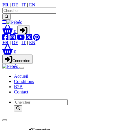
FR
|
DE
|
IT
|
EN
0
FR
|
DE
|
IT
|
EN
0
Connexion
Accueil
Conditions
B2B
Contact
Webshop
Connexion