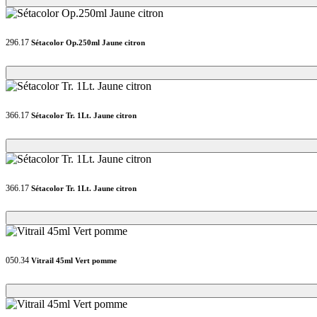
296.17
Sétacolor Op.250ml Jaune citron
Loading...
Loading...
366.17
Sétacolor Tr. 1Lt. Jaune citron
Loading...
Loading...
366.17
Sétacolor Tr. 1Lt. Jaune citron
Loading...
Loading...
050.34
Vitrail 45ml Vert pomme
Loading...
Loading...