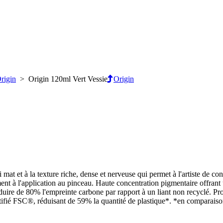
rigin
> Origin 120ml Vert Vessie
Origin
mat et à la texture riche, dense et nerveuse qui permet à l'artiste de c
ment à l'application au pinceau. Haute concentration pigmentaire offrant
duire de 80% l'empreinte carbone par rapport à un liant non recyclé. P
tifié FSC®, réduisant de 59% la quantité de plastique*. *en comparais