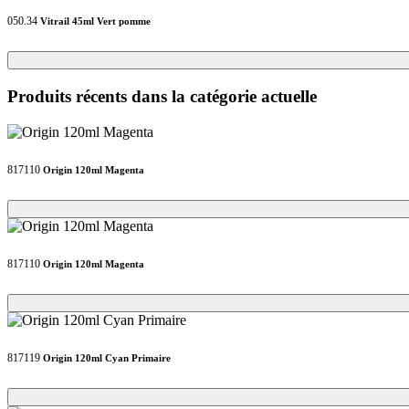
050.34
Vitrail 45ml Vert pomme
Loading...
Loading...
Produits récents dans la catégorie actuelle
817110
Origin 120ml Magenta
Loading...
Loading...
817110
Origin 120ml Magenta
Loading...
Loading...
817119
Origin 120ml Cyan Primaire
Loading...
Loading...