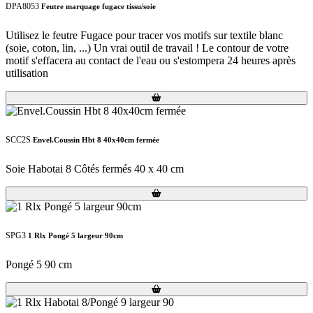
DPA8053
Feutre marquage fugace tissu/soie
Utilisez le feutre Fugace pour tracer vos motifs sur textile blanc
(soie, coton, lin, ...) Un vrai outil de travail ! Le contour de votre
motif s'effacera au contact de l'eau ou s'estompera 24 heures après
utilisation
Loading...
Loading...
SCC2S
Envel.Coussin Hbt 8 40x40cm fermée
Soie Habotai 8 Côtés fermés 40 x 40 cm
Loading...
Loading...
SPG3
1 Rlx Pongé 5 largeur 90cm
Pongé 5 90 cm
Loading...
Loading...