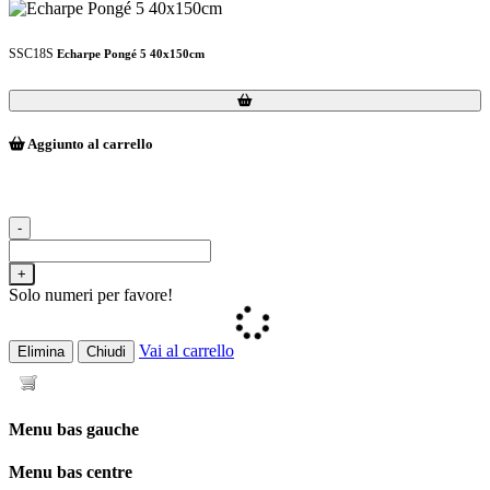
SSC18S
Echarpe Pongé 5 40x150cm
Loading...
Loading...
Aggiunto al carrello
-
+
Solo numeri per favore!
Vai al carrello
Elimina
Chiudi
Menu bas gauche
Menu bas centre