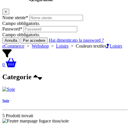
×
Nome utente
*
Campo obbligatorio.
Password
*
Campo obbligatorio.
Hai dimenticato la password ?
Annulla
Per accedere
eCommerce
>
Webshop
>
Loisirs
>
Couleurs textiles
Loisirs
0
Categorie
Soie
5 Prodotti trovati