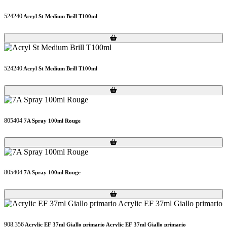
524240
Acryl St Medium Brill T100ml
Loading...
Loading...
524240
Acryl St Medium Brill T100ml
Loading...
Loading...
805404
7A Spray 100ml Rouge
Loading...
Loading...
805404
7A Spray 100ml Rouge
Loading...
Loading...
908.356
Acrylic EF 37ml Giallo primario Acrylic EF 37ml Giallo primario