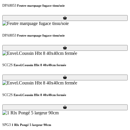
DPA8053
Feutre marquage fugace tissu/soie
Loading...
Loading...
DPA8053
Feutre marquage fugace tissu/soie
Loading...
Loading...
SCC2S
Envel.Coussin Hbt 8 40x40cm fermée
Loading...
Loading...
SCC2S
Envel.Coussin Hbt 8 40x40cm fermée
Loading...
Loading...
SPG3
1 Rlx Pongé 5 largeur 90cm