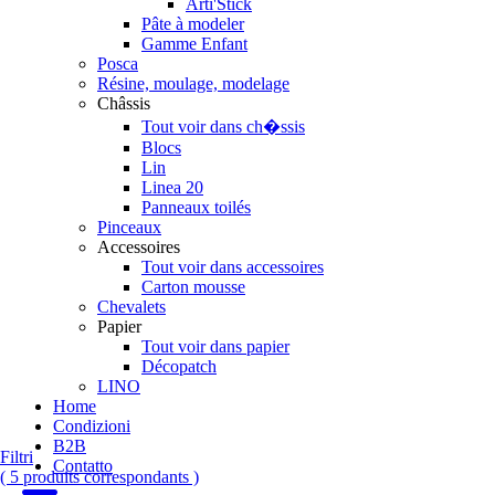
Arti'Stick
Pâte à modeler
Gamme Enfant
Posca
Résine, moulage, modelage
Châssis
Tout voir dans ch�ssis
Blocs
Lin
Linea 20
Panneaux toilés
Pinceaux
Accessoires
Tout voir dans accessoires
Carton mousse
Chevalets
Papier
Tout voir dans papier
Décopatch
LINO
Home
Condizioni
B2B
Filtri
Contatto
( 5 produits correspondants )