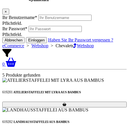
×
Ihr Benutzername
*
Pflichtfeld.
Ihr Passwort
*
Pflichtfeld.
Haben Sie Ihr Passwort vergessen ?
Abbrechen
Einloggen
eCommerce
>
Webshop
>
Chevalets
Webshop
0
5 Produkte gefunden
619201
ATELIERSTAFFELEI MIT LYRA AUS BAMBUS
Loading...
Loading...
619202
LANDHAUSSTAFFELEI AUS BAMBUS