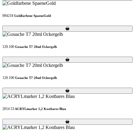
094218
Goldfarbene SpaeneGold
Loading...
Loading...
120.100
Gouache T7 20ml Ockergelb
Loading...
Loading...
120.100
Gouache T7 20ml Ockergelb
Loading...
Loading...
2014.53
ACRYLmarker 1,2 Kostbares Blau
Loading...
Loading...