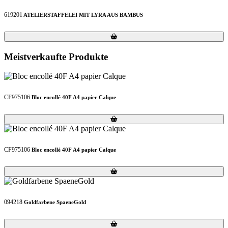
619201
ATELIERSTAFFELEI MIT LYRA AUS BAMBUS
Loading...
Loading...
Meistverkaufte Produkte
CF975106
Bloc encollé 40F A4 papier Calque
Loading...
Loading...
CF975106
Bloc encollé 40F A4 papier Calque
Loading...
Loading...
094218
Goldfarbene SpaeneGold
Loading...
Loading...