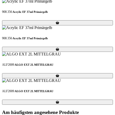
908.356
Acrylic EF 37ml Primärgelb
Loading...
Loading...
908.356
Acrylic EF 37ml Primärgelb
Loading...
Loading...
ALF2009
ALGO EXT 2L MITTELGRAU
Loading...
Loading...
ALF2009
ALGO EXT 2L MITTELGRAU
Loading...
Loading...
Am häufigsten angesehene Produkte