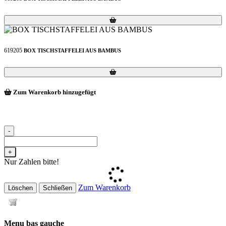
Loading...
Loading...
619205
BOX TISCHSTAFFELEI AUS BAMBUS
Loading...
Loading...
Zum Warenkorb hinzugefügt
-
+
Nur Zahlen bitte!
Zum Warenkorb
Löschen
Schließen
Menu bas gauche