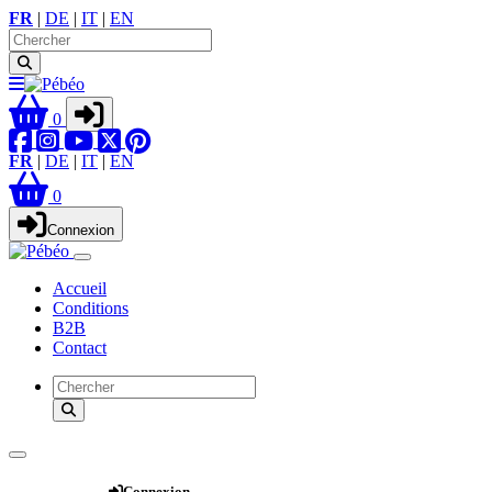
FR
|
DE
|
IT
|
EN
0
FR
|
DE
|
IT
|
EN
0
Connexion
Accueil
Conditions
B2B
Contact
Webshop
Connexion