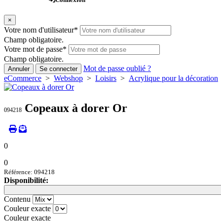
×
Votre nom d'utilisateur
*
Champ obligatoire.
Votre mot de passe
*
Champ obligatoire.
Mot de passe oublié ?
Annuler
Se connecter
eCommerce
>
Webshop
>
Loisirs
>
Acrylique pour la décoration
Copeaux à dorer Or
094218
0
0
Référence: 094218
Disponibilité:
Loading...
Loading...
Contenu
Couleur exacte
Couleur exacte