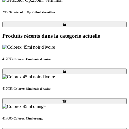
296.26
Sétacolor Op.250ml Vermillon
Loading...
Loading...
Produits récents dans la catégorie actuelle
417053
Colorex 45ml noir d'ivoire
Loading...
Loading...
417053
Colorex 45ml noir d'ivoire
Loading...
Loading...
417005
Colorex 45ml orange