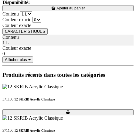
Disponibilité:
Loading...
Loading...
Ajouter au panier
Contenu
Couleur exacte
Couleur exacte
CARACTERISTIQUES
Contenu
1 L
Couleur exacte
0
Afficher plus
Produits récents dans toutes les catégories
371106
12 SKRIB Acrylic Classique
Loading...
Loading...
371106
12 SKRIB Acrylic Classique