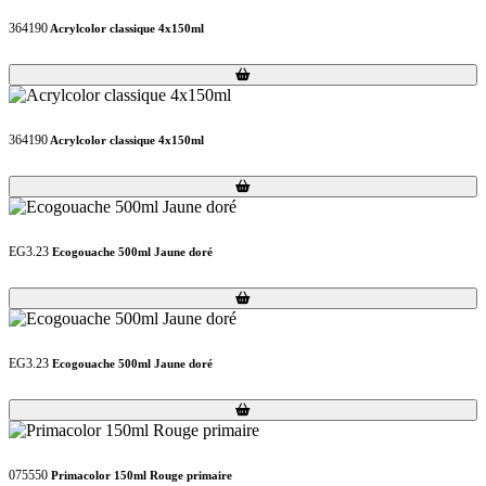
364190
Acrylcolor classique 4x150ml
Loading...
Loading...
364190
Acrylcolor classique 4x150ml
Loading...
Loading...
EG3.23
Ecogouache 500ml Jaune doré
Loading...
Loading...
EG3.23
Ecogouache 500ml Jaune doré
Loading...
Loading...
075550
Primacolor 150ml Rouge primaire