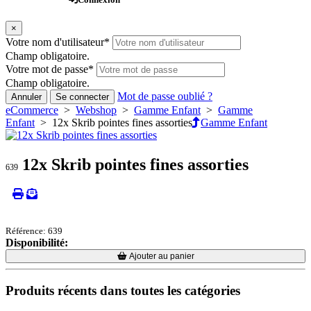
×
Votre nom d'utilisateur
*
Champ obligatoire.
Votre mot de passe
*
Champ obligatoire.
Mot de passe oublié ?
Annuler
Se connecter
eCommerce
>
Webshop
>
Gamme Enfant
>
Gamme
Enfant
> 12x Skrib pointes fines assorties
Gamme Enfant
12x Skrib pointes fines assorties
639
Référence: 639
Disponibilité:
Loading...
Loading...
Ajouter au panier
Produits récents dans toutes les catégories