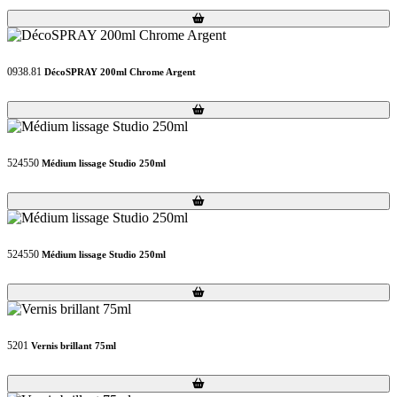
Loading...
Loading...
0938.81
DécoSPRAY 200ml Chrome Argent
Loading...
Loading...
524550
Médium lissage Studio 250ml
Loading...
Loading...
524550
Médium lissage Studio 250ml
Loading...
Loading...
5201
Vernis brillant 75ml
Loading...
Loading...