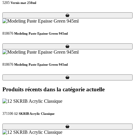
5205
Vernis mat 250ml
Loading...
Loading...
818676
Modeling Paste Epaisse Green 945ml
Loading...
Loading...
818676
Modeling Paste Epaisse Green 945ml
Loading...
Loading...
Produits récents dans la catégorie actuelle
371106
12 SKRIB Acrylic Classique
Loading...
Loading...