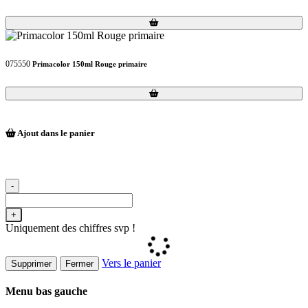
Loading...
Loading...
075550
Primacolor 150ml Rouge primaire
Loading...
Loading...
Ajout dans le panier
-
+
Uniquement des chiffres svp !
Vers le panier
Supprimer
Fermer
Menu bas gauche