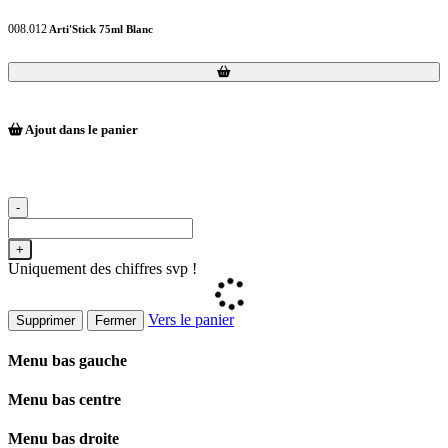
008.012
Arti'Stick 75ml Blanc
Loading...
Loading...
Ajout dans le panier
-
+
Uniquement des chiffres svp !
Vers le panier
Supprimer
Fermer
Menu bas gauche
Menu bas centre
Menu bas droite