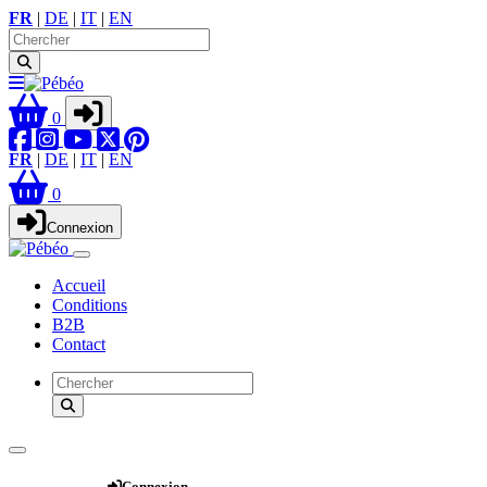
FR
|
DE
|
IT
|
EN
0
FR
|
DE
|
IT
|
EN
0
Connexion
Accueil
Conditions
B2B
Contact
Webshop
Connexion