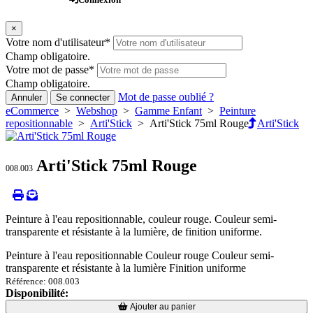
×
Votre nom d'utilisateur
*
Champ obligatoire.
Votre mot de passe
*
Champ obligatoire.
Mot de passe oublié ?
Annuler
Se connecter
eCommerce
>
Webshop
>
Gamme Enfant
>
Peinture
repositionnable
>
Arti'Stick
> Arti'Stick 75ml Rouge
Arti'Stick
Arti'Stick 75ml Rouge
008.003
Peinture à l'eau repositionnable, couleur rouge. Couleur semi-
transparente et résistante à la lumière, de finition uniforme.
Peinture à l'eau repositionnable Couleur rouge Couleur semi-
transparente et résistante à la lumière Finition uniforme
Référence: 008.003
Disponibilité:
Loading...
Loading...
Ajouter au panier