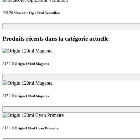
296.26
Sétacolor Op.250ml Vermillon
Loading...
Loading...
Produits récents dans la catégorie actuelle
817110
Origin 120ml Magenta
Loading...
Loading...
817110
Origin 120ml Magenta
Loading...
Loading...
817119
Origin 120ml Cyan Primaire