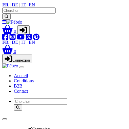
FR
|
DE
|
IT
|
EN
0
FR
|
DE
|
IT
|
EN
0
Connexion
Accueil
Conditions
B2B
Contact
Webshop
Connexion