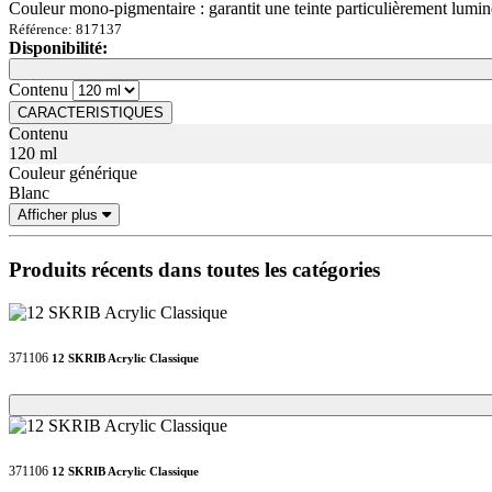
Couleur mono-pigmentaire : garantit une teinte particulièrement lumi
Référence: 817137
Disponibilité:
Loading...
Loading...
Contenu
CARACTERISTIQUES
Contenu
120 ml
Couleur générique
Blanc
Afficher plus
Produits récents dans toutes les catégories
371106
12 SKRIB Acrylic Classique
Loading...
Loading...
371106
12 SKRIB Acrylic Classique