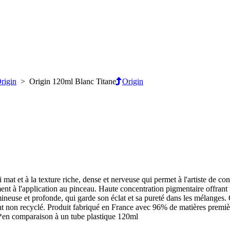
rigin
> Origin 120ml Blanc Titane
Origin
mat et à la texture riche, dense et nerveuse qui permet à l'artiste de c
ent à l'application au pinceau. Haute concentration pigmentaire offrant u
mineuse et profonde, qui garde son éclat et sa pureté dans les mélanges
ant non recyclé. Produit fabriqué en France avec 96% de matières premi
. *en comparaison à un tube plastique 120ml