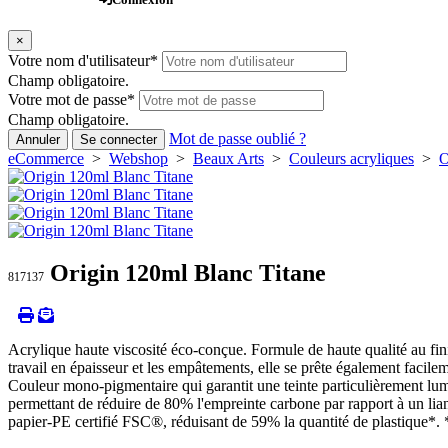
×
Votre nom d'utilisateur
*
Champ obligatoire.
Votre mot de passe
*
Champ obligatoire.
Mot de passe oublié ?
Annuler
Se connecter
eCommerce
>
Webshop
>
Beaux Arts
>
Couleurs acryliques
>
O
Origin 120ml Blanc Titane
817137
Acrylique haute viscosité éco-conçue. Formule de haute qualité au fini 
travail en épaisseur et les empâtements, elle se prête également facilem
Couleur mono-pigmentaire qui garantit une teinte particulièrement lu
permettant de réduire de 80% l'empreinte carbone par rapport à un li
papier-PE certifié FSC®, réduisant de 59% la quantité de plastique*