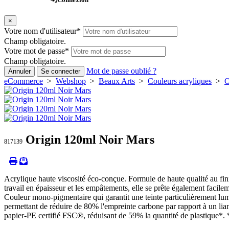
×
Votre nom d'utilisateur
*
Champ obligatoire.
Votre mot de passe
*
Champ obligatoire.
Mot de passe oublié ?
Annuler
Se connecter
eCommerce
>
Webshop
>
Beaux Arts
>
Couleurs acryliques
>
O
Origin 120ml Noir Mars
817139
Acrylique haute viscosité éco-conçue. Formule de haute qualité au fini 
travail en épaisseur et les empâtements, elle se prête également facilem
Couleur mono-pigmentaire qui garantit une teinte particulièrement lu
permettant de réduire de 80% l'empreinte carbone par rapport à un li
papier-PE certifié FSC®, réduisant de 59% la quantité de plastique*