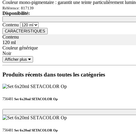
Couleur mono-pigmentaire : garantit une teinte particulièrement lumi
Référence: 817139
Disponibilité:
Loading...
Loading...
Contenu
CARACTERISTIQUES
Contenu
120 ml
Couleur générique
Noir
Afficher plus
Produits récents dans toutes les catégories
756481
Set 6x20ml SETACOLOR Op
Loading...
Loading...
756481
Set 6x20ml SETACOLOR Op