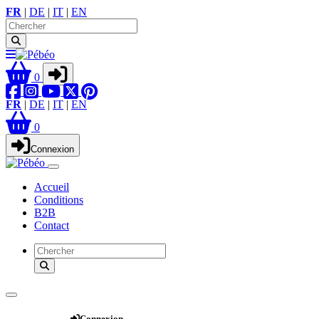
FR
|
DE
|
IT
|
EN
0
FR
|
DE
|
IT
|
EN
0
Connexion
Accueil
Conditions
B2B
Contact
Webshop
Connexion