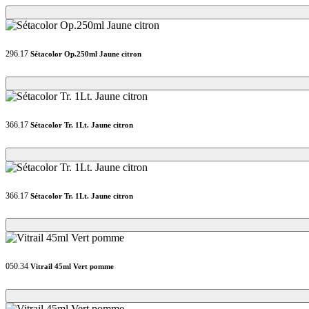
Loading...
Loading...
296.17
Sétacolor Op.250ml Jaune citron
Loading...
Loading...
366.17
Sétacolor Tr. 1Lt. Jaune citron
Loading...
Loading...
366.17
Sétacolor Tr. 1Lt. Jaune citron
Loading...
Loading...
050.34
Vitrail 45ml Vert pomme
Loading...
Loading...