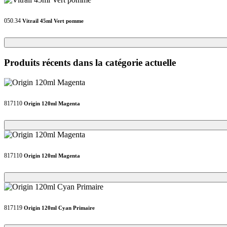
050.34
Vitrail 45ml Vert pomme
Loading...
Loading...
Produits récents dans la catégorie actuelle
817110
Origin 120ml Magenta
Loading...
Loading...
817110
Origin 120ml Magenta
Loading...
Loading...
817119
Origin 120ml Cyan Primaire