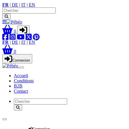
FR
|
DE
|
IT
|
EN
0
FR
|
DE
|
IT
|
EN
0
Connexion
Accueil
Conditions
B2B
Contact
Webshop
Connexion