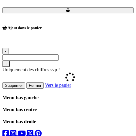
Loading...
Loading...
Ajout dans le panier
-
+
Uniquement des chiffres svp !
Vers le panier
Supprimer
Fermer
Menu bas gauche
Menu bas centre
Menu bas droite