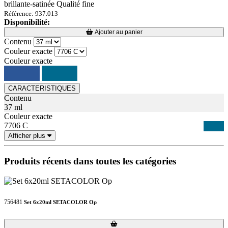
brillante-satinée Qualité fine
Référence: 937.013
Disponibilité:
Loading...
Loading...
Ajouter au panier
Contenu
Couleur exacte
Couleur exacte
CARACTERISTIQUES
Contenu
37 ml
Couleur exacte
7706 C
Afficher plus
Produits récents dans toutes les catégories
756481
Set 6x20ml SETACOLOR Op
Loading...
Loading...