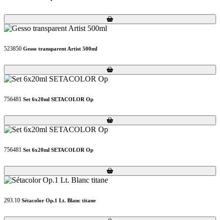
Loading...
Loading...
523850
Gesso transparent Artist 500ml
Loading...
Loading...
756481
Set 6x20ml SETACOLOR Op
Loading...
Loading...
756481
Set 6x20ml SETACOLOR Op
Loading...
Loading...
293.10
Sétacolor Op.1 Lt. Blanc titane