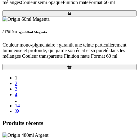
mélangesCouleur semi-opaqueFinition mateFormat 60 ml
Loading...
Loading...
817010
Origin 60ml Magenta
Couleur mono-pigmentaire : garantit une teinte particulièrement
lumineuse et profonde, qui garde son éclat et sa pureté dans les
mélanges Couleur transparente Finition mate Format 60 ml
Loading...
Loading...
1
2
3
4
...
14
Produits récents