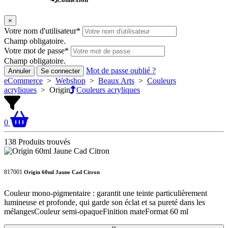
×
Votre nom d'utilisateur
*
Champ obligatoire.
Votre mot de passe
*
Champ obligatoire.
Mot de passe oublié ?
Annuler
Se connecter
eCommerce
>
Webshop
>
Beaux Arts
>
Couleurs
acryliques
>
Origin
Couleurs acryliques
0
138 Produits trouvés
817001
Origin 60ml Jaune Cad Citron
Couleur mono-pigmentaire : garantit une teinte particulièrement
lumineuse et profonde, qui garde son éclat et sa pureté dans les
mélangesCouleur semi-opaqueFinition mateFormat 60 ml