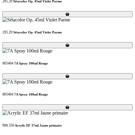
295.29
Sétacolor Op. 45ml Violet Parme
Loading...
Loading...
295.29
Sétacolor Op. 45ml Violet Parme
Loading...
Loading...
805404
7A Spray 100ml Rouge
Loading...
Loading...
805404
7A Spray 100ml Rouge
Loading...
Loading...
908.356
Acrylic EF 37ml Jaune primaire