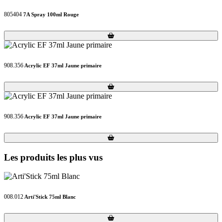
805404
7A Spray 100ml Rouge
Loading...
Loading...
908.356
Acrylic EF 37ml Jaune primaire
Loading...
Loading...
908.356
Acrylic EF 37ml Jaune primaire
Loading...
Loading...
Les produits les plus vus
008.012
Arti'Stick 75ml Blanc
Loading...
Loading...