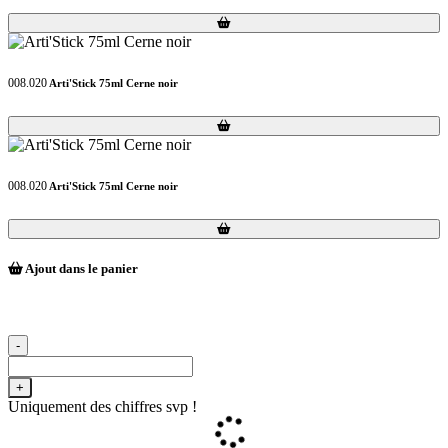
Loading...
Loading...
008.020
Arti'Stick 75ml Cerne noir
Loading...
Loading...
008.020
Arti'Stick 75ml Cerne noir
Loading...
Loading...
Ajout dans le panier
-
+
Uniquement des chiffres svp !