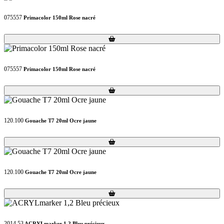
075557
Primacolor 150ml Rose nacré
Loading...
Loading...
075557
Primacolor 150ml Rose nacré
Loading...
Loading...
120.100
Gouache T7 20ml Ocre jaune
Loading...
Loading...
120.100
Gouache T7 20ml Ocre jaune
Loading...
Loading...
2014.53
ACRYLmarker 1,2 Bleu précieux