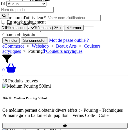
Collectivité
Tri
Professionnel - Artisans
×
Scolaire
Votre nom d'utilisateur
*
Étudiant
En stock uniquement
Champ obligatoire.
Réinitialiser
Résultats (
36
)
Fermer
Votre mot de passe
*
Champ obligatoire.
Mot de passe oublié ?
Annuler
Se connecter
eCommerce
>
Webshop
>
Beaux Arts
>
Couleurs
acryliques
>
Pouring
Couleurs acryliques
0
36 Produits trouvés
364801
Medium Pouring 500ml
Ce médium permet d'obtenir divers effets : - Pouring - Techniques
Primamagic du ballon et du papillon - Vernis Colle - Colle
Loading...
Loading...