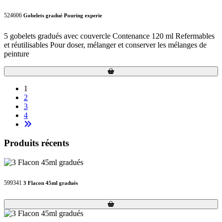
524606
Gobelets gradué Pouring experie
5 gobelets gradués avec couvercle Contenance 120 ml Refermables
et réutilisables Pour doser, mélanger et conserver les mélanges de
peinture
Loading...
Loading...
1
2
3
4
Produits récents
599341
3 Flacon 45ml gradués
Loading...
Loading...