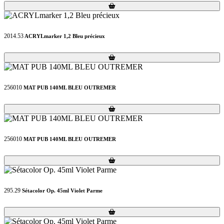
Loading...
Loading...
2014.53
ACRYLmarker 1,2 Bleu précieux
Loading...
Loading...
256010
MAT PUB 140ML BLEU OUTREMER
Loading...
Loading...
256010
MAT PUB 140ML BLEU OUTREMER
Loading...
Loading...
295.29
Sétacolor Op. 45ml Violet Parme
Loading...
Loading...