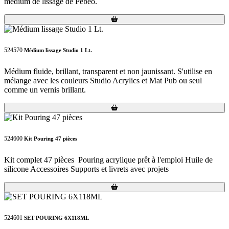
médium de lissage de Pébéo.
Loading...
Loading...
524570
Médium lissage Studio 1 Lt.
Médium fluide, brillant, transparent et non jaunissant. S'utilise en
mélange avec les couleurs Studio Acrylics et Mat Pub ou seul
comme un vernis brillant.
Loading...
Loading...
524600
Kit Pouring 47 pièces
Kit complet 47 pièces Pouring acrylique prêt à l'emploi Huile de
silicone Accessoires Supports et livrets avec projets
Loading...
Loading...
524601
SET POURING 6X118ML