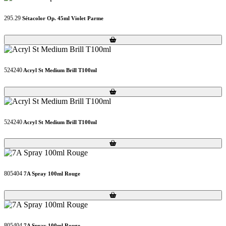
295.29
Sétacolor Op. 45ml Violet Parme
Loading...
Loading...
524240
Acryl St Medium Brill T100ml
Loading...
Loading...
524240
Acryl St Medium Brill T100ml
Loading...
Loading...
805404
7A Spray 100ml Rouge
Loading...
Loading...
805404
7A Spray 100ml Rouge