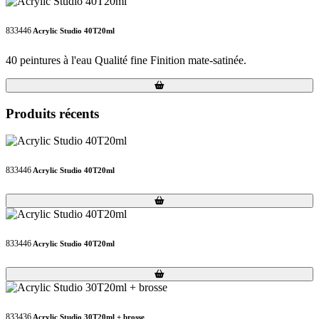
833446
Acrylic Studio 40T20ml
40 peintures à l'eau Qualité fine Finition mate-satinée.
Loading...
Loading...
Produits récents
833446
Acrylic Studio 40T20ml
Loading...
Loading...
833446
Acrylic Studio 40T20ml
Loading...
Loading...
833436
Acrylic Studio 30T20ml + brosse