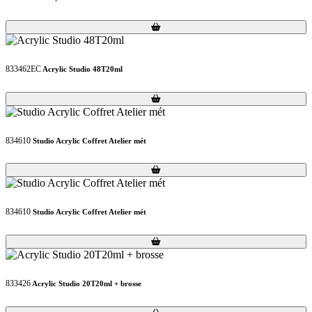
Loading...
Loading...
833462EC
Acrylic Studio 48T20ml
Loading...
Loading...
834610
Studio Acrylic Coffret Atelier mét
Loading...
Loading...
834610
Studio Acrylic Coffret Atelier mét
Loading...
Loading...
833426
Acrylic Studio 20T20ml + brosse
Loading...
Loading...