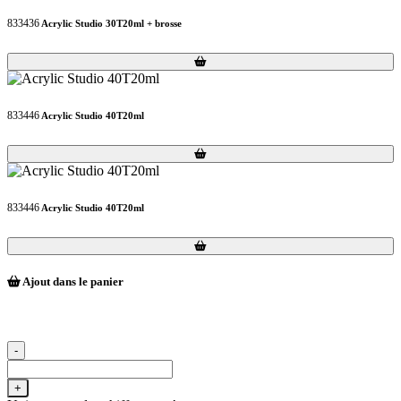
833436
Acrylic Studio 30T20ml + brosse
Loading...
Loading...
833446
Acrylic Studio 40T20ml
Loading...
Loading...
833446
Acrylic Studio 40T20ml
Loading...
Loading...
Ajout dans le panier
-
+