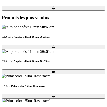
Loading...
Loading...
Produits les plus vendus
CPA1050
Airplac adhésif 10mm 50x65cm
Loading...
Loading...
CPA1050
Airplac adhésif 10mm 50x65cm
Loading...
Loading...
075557
Primacolor 150ml Rose nacré
Loading...
Loading...