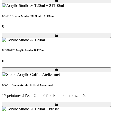
Loading...
Loading...
833443
Acrylic Studio 30T20ml + 2T100ml
0
Loading...
Loading...
833462EC
Acrylic Studio 48T20ml
0
Loading...
Loading...
834610
Studio Acrylic Coffret Atelier mét
17 peintures à l'eau Qualité fine Finition mate-satinée
Loading...
Loading...