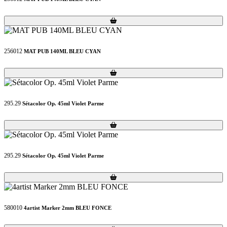
Loading...
Loading...
256012
MAT PUB 140ML BLEU CYAN
Loading...
Loading...
295.29
Sétacolor Op. 45ml Violet Parme
Loading...
Loading...
295.29
Sétacolor Op. 45ml Violet Parme
Loading...
Loading...
580010
4artist Marker 2mm BLEU FONCE