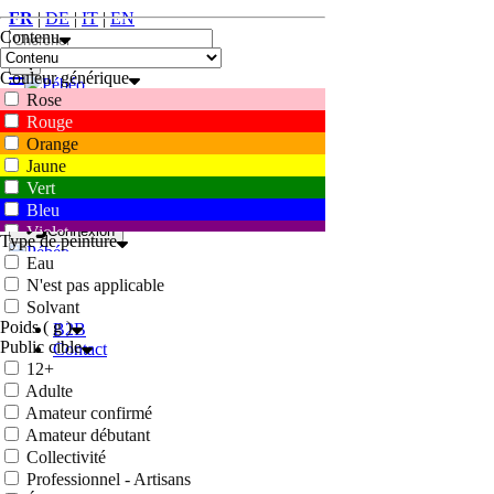
FR
|
DE
|
IT
|
EN
Contenu
Couleur générique
Rose
0
Rouge
Orange
FR
|
DE
|
IT
|
EN
Jaune
Vert
0
Bleu
Violet
Connexion
Type de peinture
Marron
Eau
Blanc
N'est pas applicable
Accueil
Gris
Solvant
Conditions
Noir
Poids ( g )
B2B
Public cible
Contact
12+
Adulte
Amateur confirmé
Amateur débutant
Collectivité
Professionnel - Artisans
Webshop
Connexion