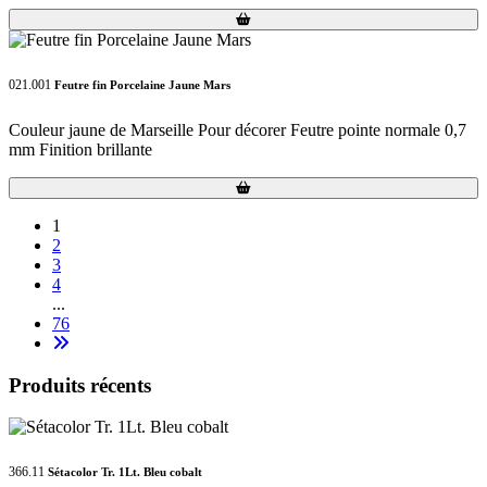
Loading...
Loading...
021.001
Feutre fin Porcelaine Jaune Mars
Couleur jaune de Marseille Pour décorer Feutre pointe normale 0,7
mm Finition brillante
Loading...
Loading...
1
2
3
4
...
76
Produits récents
366.11
Sétacolor Tr. 1Lt. Bleu cobalt