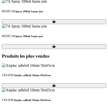
805505
7A Spray 100ml Jaune joie
Loading...
Loading...
805505
7A Spray 100ml Jaune joie
Loading...
Loading...
Produits les plus vendus
CPA1050
Airplac adhésif 10mm 50x65cm
Loading...
Loading...
CPA1050
Airplac adhésif 10mm 50x65cm