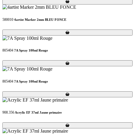
Loading...
Loading...
580010
4artist Marker 2mm BLEU FONCE
Loading...
Loading...
805404
7A Spray 100ml Rouge
Loading...
Loading...
805404
7A Spray 100ml Rouge
Loading...
Loading...
908.356
Acrylic EF 37ml Jaune primaire
Loading...
Loading...