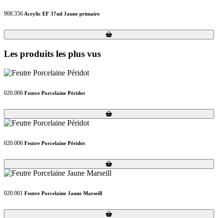
908.356
Acrylic EF 37ml Jaune primaire
Loading...
Loading...
Les produits les plus vus
020.006
Feutre Porcelaine Péridot
Loading...
Loading...
020.006
Feutre Porcelaine Péridot
Loading...
Loading...
020.001
Feutre Porcelaine Jaune Marseill
Loading...
Loading...