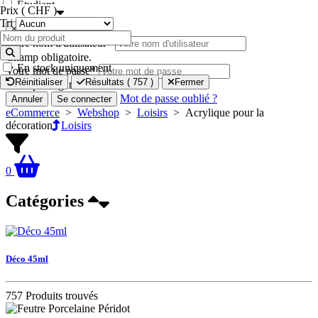
Étudiant
Prix ( CHF )
Tri
×
Votre nom d'utilisateur
*
Champ obligatoire.
En stock uniquement
Votre mot de passe
*
Réinitialiser
Résultats (
757
)
Fermer
Champ obligatoire.
Mot de passe oublié ?
Annuler
Se connecter
eCommerce
>
Webshop
>
Loisirs
>
Acrylique pour la
décoration
Loisirs
0
Catégories
Déco 45ml
757 Produits trouvés