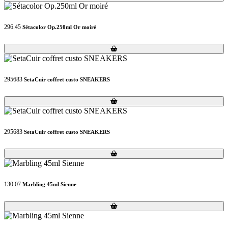
296.45
Sétacolor Op.250ml Or moiré
Loading...
Loading...
295683
SetaCuir coffret custo SNEAKERS
Loading...
Loading...
295683
SetaCuir coffret custo SNEAKERS
Loading...
Loading...
130.07
Marbling 45ml Sienne
Loading...
Loading...