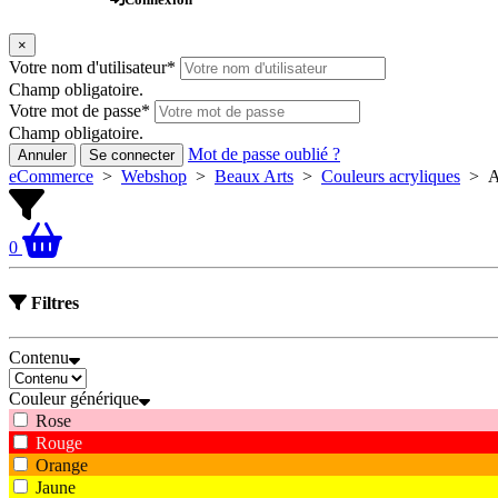
×
Votre nom d'utilisateur
*
Champ obligatoire.
Votre mot de passe
*
Champ obligatoire.
Mot de passe oublié ?
Annuler
Se connecter
eCommerce
>
Webshop
>
Beaux Arts
>
Couleurs acryliques
>
A
0
Filtres
Contenu
Couleur générique
Rose
Rouge
Orange
Jaune