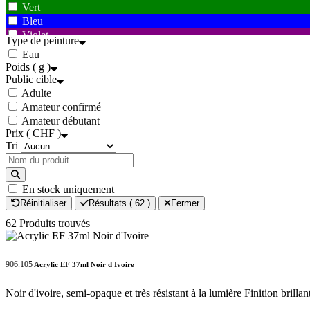
Vert
Bleu
Violet
Type de peinture
Marron
Eau
Blanc
Poids ( g )
Gris
Public cible
Noir
Adulte
Amateur confirmé
Amateur débutant
Prix ( CHF )
Tri
En stock uniquement
Réinitialiser
Résultats (
62
)
Fermer
62 Produits trouvés
906.105
Acrylic EF 37ml Noir d'Ivoire
Noir d'ivoire, semi-opaque et très résistant à la lumière Finition brillan