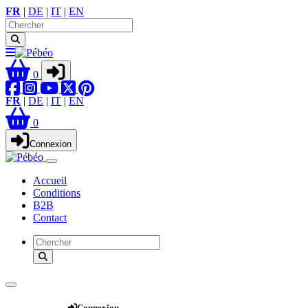
FR
|
DE
|
IT
|
EN
0
FR
|
DE
|
IT
|
EN
0
Connexion
Accueil
Conditions
B2B
Contact
Webshop
Connexion