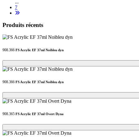
...
7
Produits récents
908.366
FS Acrylic EF 37ml Noibleu dyn
Loading...
Loading...
908.366
FS Acrylic EF 37ml Noibleu dyn
Loading...
Loading...
908.365
FS Acrylic EF 37ml Overt Dyna
Loading...
Loading...