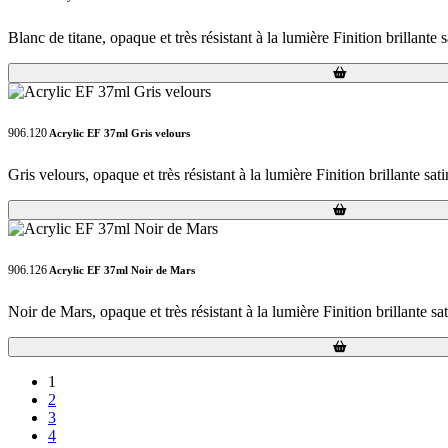
Blanc de titane, opaque et très résistant à la lumière Finition brillante 
Loading...
Loading...
906.120
Acrylic EF 37ml Gris velours
Gris velours, opaque et très résistant à la lumière Finition brillante sat
Loading...
Loading...
906.126
Acrylic EF 37ml Noir de Mars
Noir de Mars, opaque et très résistant à la lumière Finition brillante sa
Loading...
Loading...
1
2
3
4