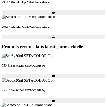
296.17
Sétacolor Op.250ml Jaune citron
Loading...
Loading...
296.17
Sétacolor Op.250ml Jaune citron
Loading...
Loading...
Produits récents dans la catégorie actuelle
756481
Set 6x20ml SETACOLOR Op
Loading...
Loading...
756481
Set 6x20ml SETACOLOR Op
Loading...
Loading...