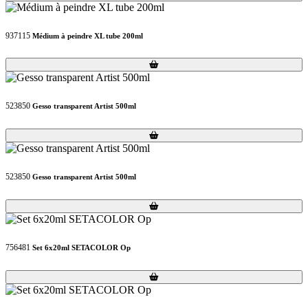
937115
Médium à peindre XL tube 200ml
Loading...
Loading...
523850
Gesso transparent Artist 500ml
Loading...
Loading...
523850
Gesso transparent Artist 500ml
Loading...
Loading...
756481
Set 6x20ml SETACOLOR Op
Loading...
Loading...