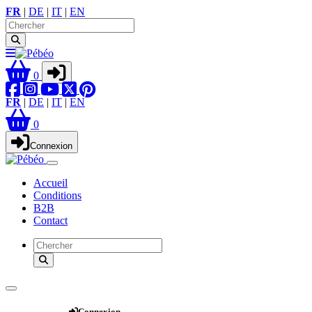
FR
|
DE
|
IT
|
EN
0
FR
|
DE
|
IT
|
EN
0
Connexion
Accueil
Conditions
B2B
Contact
Webshop
Connexion