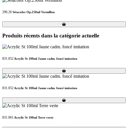
296.26
Sétacolor Op.250ml Vermillon
Loading...
Loading...
Produits récents dans la catégorie actuelle
831.052
Acrylic St 100ml Jaune cadm. foncé imitation
Loading...
Loading...
831.052
Acrylic St 100ml Jaune cadm. foncé imitation
Loading...
Loading...
831.061
Acrylic St 100ml Terre verte