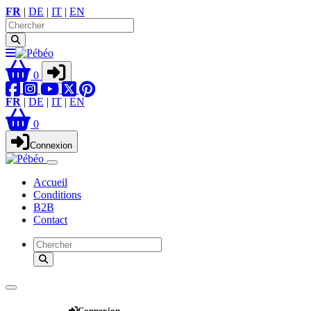
FR
|
DE
|
IT
|
EN
0
FR
|
DE
|
IT
|
EN
0
Connexion
Accueil
Conditions
B2B
Contact
Webshop
Connexion