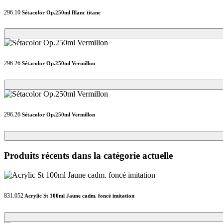
296.10
Sétacolor Op.250ml Blanc titane
Loading...
Loading...
296.26
Sétacolor Op.250ml Vermillon
Loading...
Loading...
296.26
Sétacolor Op.250ml Vermillon
Loading...
Loading...
Produits récents dans la catégorie actuelle
831.052
Acrylic St 100ml Jaune cadm. foncé imitation
Loading...
Loading...