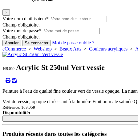
×
Votre nom d'utilisateur
*
Champ obligatoire.
Votre mot de passe
*
Champ obligatoire.
Mot de passe oublié ?
Annuler
Se connecter
eCommerce
>
Webshop
>
Beaux Arts
>
Couleurs acryliques
>
A
Acrylic St 250ml Vert vessie
169.059
Peinture à l'eau de qualité fine couleur vert de vessie opaque. La nuanc
Vert de vessie, opaque et résistant à la lumière Finition mate satinée Qu
Référence: 169.059
Disponibilité:
Loading...
Loading...
Produits récents dans toutes les catégories