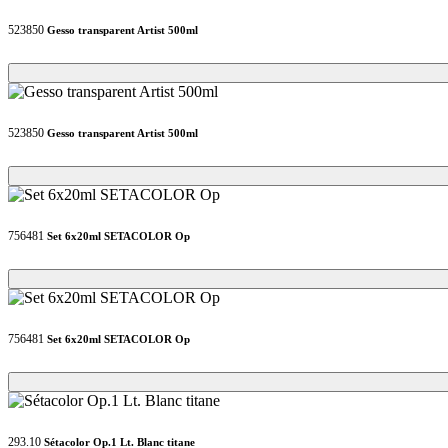
523850
Gesso transparent Artist 500ml
Loading...
Loading...
523850
Gesso transparent Artist 500ml
Loading...
Loading...
756481
Set 6x20ml SETACOLOR Op
Loading...
Loading...
756481
Set 6x20ml SETACOLOR Op
Loading...
Loading...
293.10
Sétacolor Op.1 Lt. Blanc titane