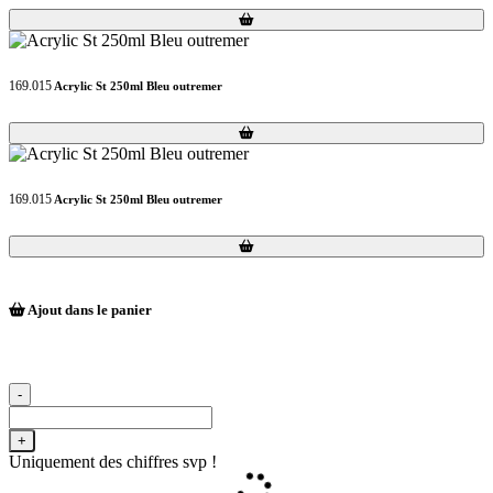
Loading...
Loading...
169.015
Acrylic St 250ml Bleu outremer
Loading...
Loading...
169.015
Acrylic St 250ml Bleu outremer
Loading...
Loading...
Ajout dans le panier
-
+
Uniquement des chiffres svp !