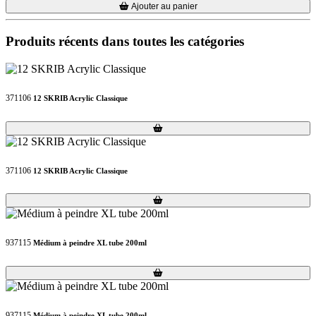
Loading...
Loading...
Ajouter au panier
Produits récents dans toutes les catégories
371106
12 SKRIB Acrylic Classique
Loading...
Loading...
371106
12 SKRIB Acrylic Classique
Loading...
Loading...
937115
Médium à peindre XL tube 200ml
Loading...
Loading...
937115
Médium à peindre XL tube 200ml