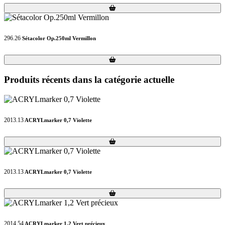
Loading...
Loading...
296.26
Sétacolor Op.250ml Vermillon
Loading...
Loading...
Produits récents dans la catégorie actuelle
2013.13
ACRYLmarker 0,7 Violette
Loading...
Loading...
2013.13
ACRYLmarker 0,7 Violette
Loading...
Loading...
2014.54
ACRYLmarker 1,2 Vert précieux