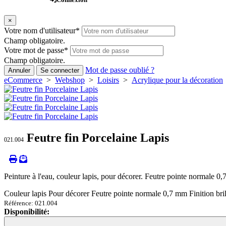
×
Votre nom d'utilisateur
*
Champ obligatoire.
Votre mot de passe
*
Champ obligatoire.
Mot de passe oublié ?
Annuler
Se connecter
eCommerce
>
Webshop
>
Loisirs
>
Acrylique pour la décoration
Feutre fin Porcelaine Lapis
021.004
Peinture à l'eau, couleur lapis, pour décorer. Feutre pointe normale 0,
Couleur lapis Pour décorer Feutre pointe normale 0,7 mm Finition bril
Référence: 021.004
Disponibilité:
Loading...
Loading...