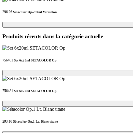
296.26
Sétacolor Op.250ml Vermillon
Loading...
Loading...
Produits récents dans la catégorie actuelle
756481
Set 6x20ml SETACOLOR Op
Loading...
Loading...
756481
Set 6x20ml SETACOLOR Op
Loading...
Loading...
293.10
Sétacolor Op.1 Lt. Blanc titane