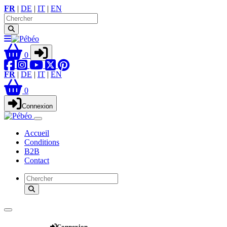
FR
|
DE
|
IT
|
EN
0
FR
|
DE
|
IT
|
EN
0
Connexion
Accueil
Conditions
B2B
Contact
Webshop
Connexion