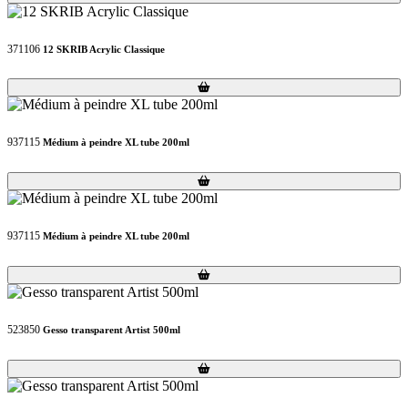
371106
12 SKRIB Acrylic Classique
Loading...
Loading...
937115
Médium à peindre XL tube 200ml
Loading...
Loading...
937115
Médium à peindre XL tube 200ml
Loading...
Loading...
523850
Gesso transparent Artist 500ml
Loading...
Loading...