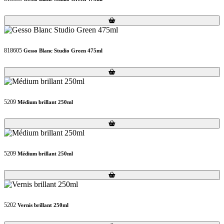
Loading...
Loading...
818605
Gesso Blanc Studio Green 475ml
Loading...
Loading...
5209
Médium brillant 250ml
Loading...
Loading...
5209
Médium brillant 250ml
Loading...
Loading...
5202
Vernis brillant 250ml