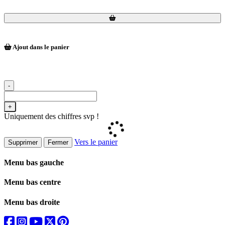
Loading...
Loading...
Ajout dans le panier
-
+
Uniquement des chiffres svp !
Vers le panier
Supprimer
Fermer
Menu bas gauche
Menu bas centre
Menu bas droite