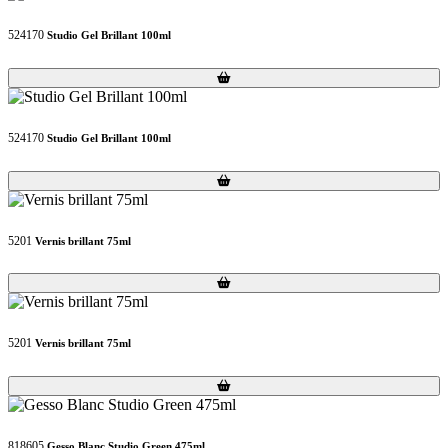
524170
Studio Gel Brillant 100ml
Loading...
Loading...
524170
Studio Gel Brillant 100ml
Loading...
Loading...
5201
Vernis brillant 75ml
Loading...
Loading...
5201
Vernis brillant 75ml
Loading...
Loading...
818605
Gesso Blanc Studio Green 475ml