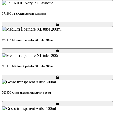
371106
12 SKRIB Acrylic Classique
Loading...
Loading...
937115
Médium à peindre XL tube 200ml
Loading...
Loading...
937115
Médium à peindre XL tube 200ml
Loading...
Loading...
523850
Gesso transparent Artist 500ml
Loading...
Loading...