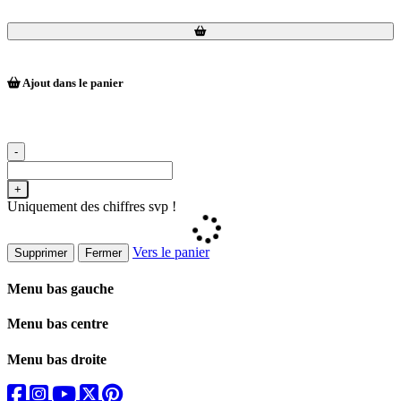
Loading...
Loading...
Ajout dans le panier
-
+
Uniquement des chiffres svp !
Vers le panier
Supprimer
Fermer
Menu bas gauche
Menu bas centre
Menu bas droite