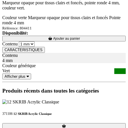
Marqueur opaque pour tissus clairs et foncés, pointe ronde 4 mm,
couleur vert.
Couleur verte Marqueur opaque pour tissus clairs et foncés Pointe
ronde 4 mm
Référence: 804411
Disponibilité:
Loading...
Loading...
Ajouter au panier
Contenu
CARACTERISTIQUES
Contenu
4 mm
Couleur générique
Vert
Afficher plus
Produits récents dans toutes les catégories
371106
12 SKRIB Acrylic Classique
Loading...
Loading...