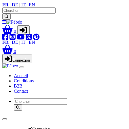
FR
|
DE
|
IT
|
EN
0
FR
|
DE
|
IT
|
EN
0
Connexion
Accueil
Conditions
B2B
Contact
Webshop
Connexion