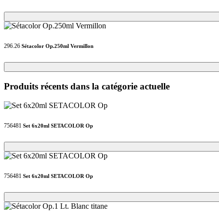
Loading...
Loading...
296.26
Sétacolor Op.250ml Vermillon
Loading...
Loading...
Produits récents dans la catégorie actuelle
756481
Set 6x20ml SETACOLOR Op
Loading...
Loading...
756481
Set 6x20ml SETACOLOR Op
Loading...
Loading...