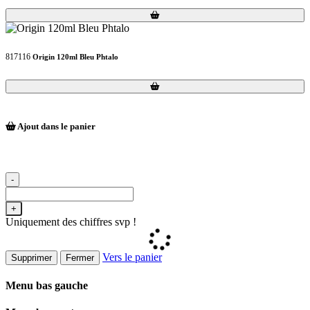
Loading...
Loading...
817116
Origin 120ml Bleu Phtalo
Loading...
Loading...
Ajout dans le panier
-
+
Uniquement des chiffres svp !
Vers le panier
Supprimer
Fermer
Menu bas gauche