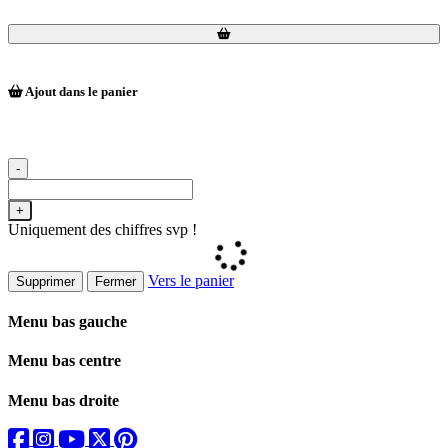
Loading...
Loading...
Ajout dans le panier
-
+
Uniquement des chiffres svp !
Vers le panier
Supprimer
Fermer
Menu bas gauche
Menu bas centre
Menu bas droite