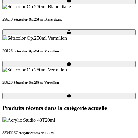
Loading...
Loading...
296.10
Sétacolor Op.250ml Blanc titane
Loading...
Loading...
296.26
Sétacolor Op.250ml Vermillon
Loading...
Loading...
296.26
Sétacolor Op.250ml Vermillon
Loading...
Loading...
Produits récents dans la catégorie actuelle
833462EC
Acrylic Studio 48T20ml