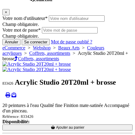
×
Votre nom d'utilisateur
*
Champ obligatoire.
Votre mot de passe
*
Champ obligatoire.
Mot de passe oublié ?
Annuler
Se connecter
eCommerce
>
Webshop
>
Beaux Arts
>
Couleurs
acryliques
>
Coffrets, assortiments
> Acrylic Studio 20T20ml +
brosse
Coffrets, assortiments
Acrylic Studio 20T20ml + brosse
833426
20 peintures à l'eau Qualité fine Finition mate-satinée Accompagné
d'un pinceau.
Référence: 833426
Disponibilité:
Loading...
Loading...
Ajouter au panier