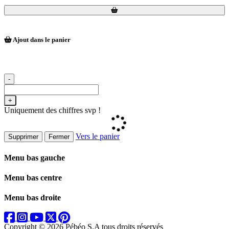
Loading...
Loading...
Ajout dans le panier
-
+
Uniquement des chiffres svp !
Vers le panier
Supprimer
Fermer
Menu bas gauche
Menu bas centre
Menu bas droite
Copyright © 2026 Pébéo S.A
tous droits réservés