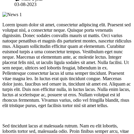
03-08-2023
Lorem ipsum dolor sit amet, consectetur adipiscing elit. Praesent sed
volutpat nisl, a consectetur neque. Quisque porta venenatis
dignissim. Donec sodales convallis mauris ut mattis. Orci varius
natoque penatibus et magnis dis parturient montes, nascetur ridiculus
mus. Aliquam sollicitudin efficitur quam at elementum. Curabitur
euismod turpis a urna consectetur tempus. Vestibulum eget nunc
neque. Maecenas ut elementum ante, ac molestie lectus. Integer
placerat felis nisl, ut iaculis ligula sodales sit amet. Nulla facilisi. Ut
sem neque, ultrices sed lobortis feugiat, bibendum in ex.
Pellentesque consectetur lacus id urna semper tincidunt. Praesent
vitae magna leo. In luctus erat quis tincidunt congue. Maecenas
dolor justo, faucibus sed ornare in, tincidunt sit amet est. Aliquam ac
turpis elit. Duis non efficitur nulla, in luctus lacus. Nulla enim lacus,
luctus at scelerisque ac, posuere ut eros. Nullam volutpat est id
rhoncus fermentum. Vivamus varius, odio vel fringilla blandit, risus
elit tristique purus, eget facilisis tortor nisl sit amet tellus.
Sed tincidunt lacus at malesuada rutrum. Nam eu elit lobortis,
lobortis tortor sed, malesuada odio. Proin finibus semper arcu, vitae