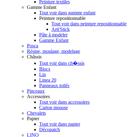
Peinture textiles
Gamme Enfant
Tout voir dans gamme enfant
Peinture repositionnable
Tout voir dans peinture repositionnable
Arti'Stick
Pâte à modeler
Gamme Enfant
Posca
Résine, moulage, modelage
Châssis
Tout voir dans ch�ssis
Blocs
Lin
Linea 20
Panneaux toilés
Pinceaux
Accessoires
Tout voir dans accessoires
Carton mousse
Chevalets
Papier
Tout voir dans papier
Décopatch
LINO