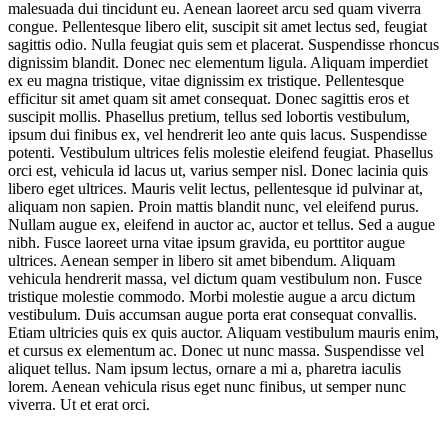
malesuada dui tincidunt eu. Aenean laoreet arcu sed quam viverra
congue. Pellentesque libero elit, suscipit sit amet lectus sed, feugiat
sagittis odio. Nulla feugiat quis sem et placerat. Suspendisse rhoncus
dignissim blandit. Donec nec elementum ligula. Aliquam imperdiet
ex eu magna tristique, vitae dignissim ex tristique. Pellentesque
efficitur sit amet quam sit amet consequat. Donec sagittis eros et
suscipit mollis. Phasellus pretium, tellus sed lobortis vestibulum,
ipsum dui finibus ex, vel hendrerit leo ante quis lacus. Suspendisse
potenti. Vestibulum ultrices felis molestie eleifend feugiat. Phasellus
orci est, vehicula id lacus ut, varius semper nisl. Donec lacinia quis
libero eget ultrices. Mauris velit lectus, pellentesque id pulvinar at,
aliquam non sapien. Proin mattis blandit nunc, vel eleifend purus.
Nullam augue ex, eleifend in auctor ac, auctor et tellus. Sed a augue
nibh. Fusce laoreet urna vitae ipsum gravida, eu porttitor augue
ultrices. Aenean semper in libero sit amet bibendum. Aliquam
vehicula hendrerit massa, vel dictum quam vestibulum non. Fusce
tristique molestie commodo. Morbi molestie augue a arcu dictum
vestibulum. Duis accumsan augue porta erat consequat convallis.
Etiam ultricies quis ex quis auctor. Aliquam vestibulum mauris enim,
et cursus ex elementum ac. Donec ut nunc massa. Suspendisse vel
aliquet tellus. Nam ipsum lectus, ornare a mi a, pharetra iaculis
lorem. Aenean vehicula risus eget nunc finibus, ut semper nunc
viverra. Ut et erat orci.