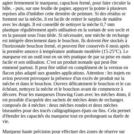
agiter fermement le marqueur, capuchon fermé, pour faire circuler la
bille, - puis, sur une feuille de papier, appuyer la pointe à plusieurs
reprises afin d'imbiber cette dernière de peinture. Si des résidus se
forment sur la mèche, il est facile de retirer le surplus de matière
avec les doigts. Il est conseillé de nettoyer la mèche 0,7 mm
plastique régulièrement après utilisation en la sortant de son socle et
en la passant sous l'eau tiède. Si nécessaire, une mèche de rechange
est intégrée directement dans le bouchon. Ils doivent être stockés à
l'horizontale bouchon fermé, et peuvent être conservés 6 mois après
la première amorce à température ambiante modérée (15-25°C). Le
marqueur est un outil tout en un très pratique de par sa prise en main
facile et son utilisation. C'est un produit nomade qui peut être
emmené partout. Il peut être utilisé en complément de la version en
flacon plus adapté aux grandes applications. Attention : les trajets en
avion peuvent provoquer la présence d'un excès de produit sur la
mèche et dans le bouchon. Ouvrez délicatement le bouchon et le cas
échéant, nettoyez la mèche et le bouchon avant de commencer à
décorer. Pour les marqueurs Drawing Gum avec les mèches 4mm, il
est possible d'acquérir des sachets de mèches 4mm de rechanges
composés de 4 mèches : deux mèches rondes et deux mèches
biseautées pour des tracés calligraphiques épais ou fins. Cela permet
d'étendre les capacités du marqueur tout en prolongeant sa durée de
vie.
Marqueur haute précision pour effectuer des zones de réserve sur