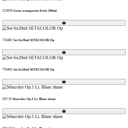
523850
Gesso transparent Artist 500ml
Loading...
Loading...
756481
Set 6x20ml SETACOLOR Op
Loading...
Loading...
756481
Set 6x20ml SETACOLOR Op
Loading...
Loading...
293.10
Sétacolor Op.1 Lt. Blanc titane
Loading...
Loading...