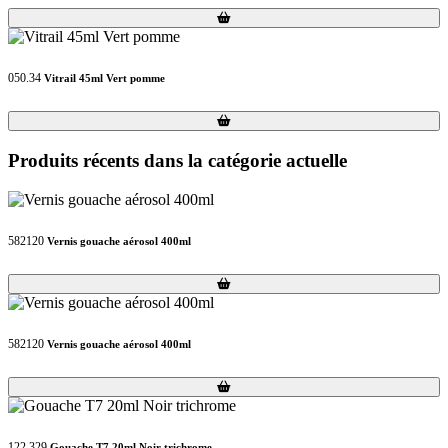
Loading...
Loading...
050.34
Vitrail 45ml Vert pomme
Loading...
Loading...
Produits récents dans la catégorie actuelle
582120
Vernis gouache aérosol 400ml
Loading...
Loading...
582120
Vernis gouache aérosol 400ml
Loading...
Loading...
122.329
Gouache T7 20ml Noir trichrome