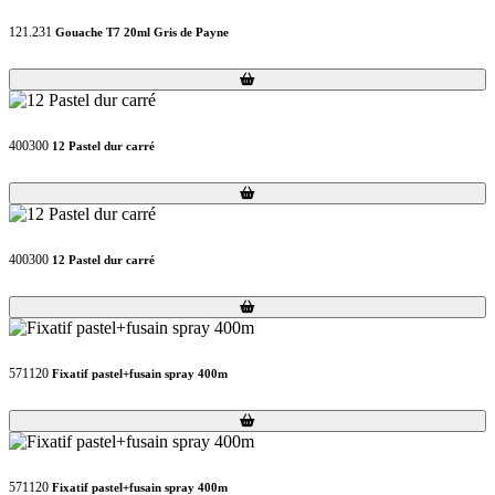
121.231
Gouache T7 20ml Gris de Payne
Loading...
Loading...
400300
12 Pastel dur carré
Loading...
Loading...
400300
12 Pastel dur carré
Loading...
Loading...
571120
Fixatif pastel+fusain spray 400m
Loading...
Loading...
571120
Fixatif pastel+fusain spray 400m