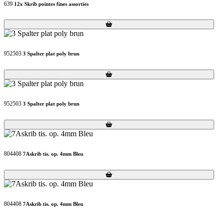
639
12x Skrib pointes fines assorties
Loading...
Loading...
952503
3 Spalter plat poly brun
Loading...
Loading...
952503
3 Spalter plat poly brun
Loading...
Loading...
804408
7Askrib tis. op. 4mm Bleu
Loading...
Loading...
804408
7Askrib tis. op. 4mm Bleu