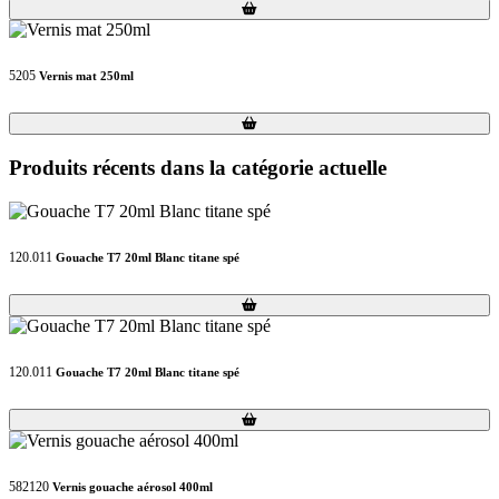
Loading...
Loading...
5205
Vernis mat 250ml
Loading...
Loading...
Produits récents dans la catégorie actuelle
120.011
Gouache T7 20ml Blanc titane spé
Loading...
Loading...
120.011
Gouache T7 20ml Blanc titane spé
Loading...
Loading...
582120
Vernis gouache aérosol 400ml