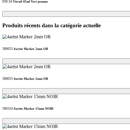
050.34
Vitrail 45ml Vert pomme
Loading...
Loading...
Produits récents dans la catégorie actuelle
580055
4artist Marker 2mm OR
Loading...
Loading...
580055
4artist Marker 2mm OR
Loading...
Loading...
580324
4artist Marker 15mm NOIR
Loading...
Loading...