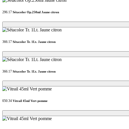
296.17
Sétacolor Op.250ml Jaune citron
Loading...
Loading...
366.17
Sétacolor Tr. 1Lt. Jaune citron
Loading...
Loading...
366.17
Sétacolor Tr. 1Lt. Jaune citron
Loading...
Loading...
050.34
Vitrail 45ml Vert pomme
Loading...
Loading...