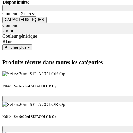
Disponibilité:
Loading...
Loading...
Contenu
CARACTERISTIQUES
Contenu
2 mm
Couleur générique
Blanc
Afficher plus
Produits récents dans toutes les catégories
756481
Set 6x20ml SETACOLOR Op
Loading...
Loading...
756481
Set 6x20ml SETACOLOR Op
Loading...
Loading...