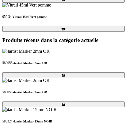
050.34
Vitrail 45ml Vert pomme
Loading...
Loading...
Produits récents dans la catégorie actuelle
580055
4artist Marker 2mm OR
Loading...
Loading...
580055
4artist Marker 2mm OR
Loading...
Loading...
580324
4artist Marker 15mm NOIR