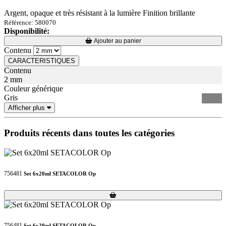
Argent, opaque et très résistant à la lumière Finition brillante
Référence: 580070
Disponibilité:
Loading...
Loading...
Ajouter au panier
Contenu
CARACTERISTIQUES
Contenu
2 mm
Couleur générique
Gris
Afficher plus
Produits récents dans toutes les catégories
756481
Set 6x20ml SETACOLOR Op
Loading...
Loading...
756481
Set 6x20ml SETACOLOR Op