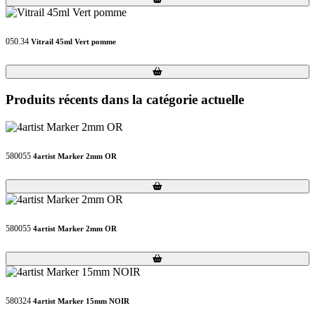
050.34
Vitrail 45ml Vert pomme
Loading...
Loading...
Produits récents dans la catégorie actuelle
580055
4artist Marker 2mm OR
Loading...
Loading...
580055
4artist Marker 2mm OR
Loading...
Loading...
580324
4artist Marker 15mm NOIR