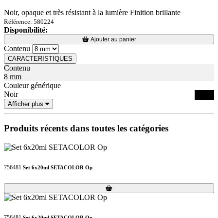
Noir, opaque et très résistant à la lumière Finition brillante
Référence: 580224
Disponibilité:
Loading...
Loading...
Ajouter au panier
Contenu
CARACTERISTIQUES
Contenu
8 mm
Couleur générique
Noir
Afficher plus
Produits récents dans toutes les catégories
756481
Set 6x20ml SETACOLOR Op
Loading...
Loading...
756481
Set 6x20ml SETACOLOR Op