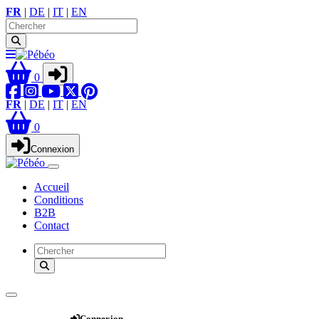
FR
|
DE
|
IT
|
EN
0
FR
|
DE
|
IT
|
EN
0
Connexion
Accueil
Conditions
B2B
Contact
Webshop
Connexion