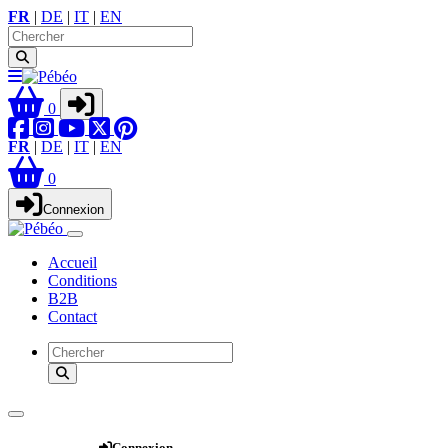
FR
|
DE
|
IT
|
EN
0
FR
|
DE
|
IT
|
EN
0
Connexion
Accueil
Conditions
B2B
Contact
Webshop
Connexion