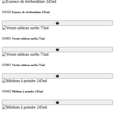
650302
Essence de térébenthine 245ml
Loading...
Loading...
650801
Vernis tableau surfin 75ml
Loading...
Loading...
650801
Vernis tableau surfin 75ml
Loading...
Loading...
650602
Médium à peindre 245ml
Loading...
Loading...