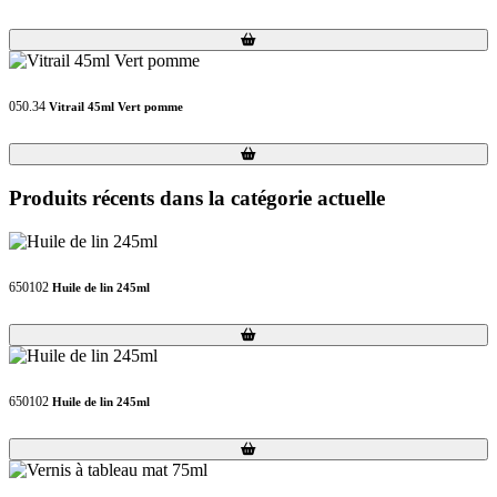
Loading...
Loading...
050.34
Vitrail 45ml Vert pomme
Loading...
Loading...
Produits récents dans la catégorie actuelle
650102
Huile de lin 245ml
Loading...
Loading...
650102
Huile de lin 245ml
Loading...
Loading...