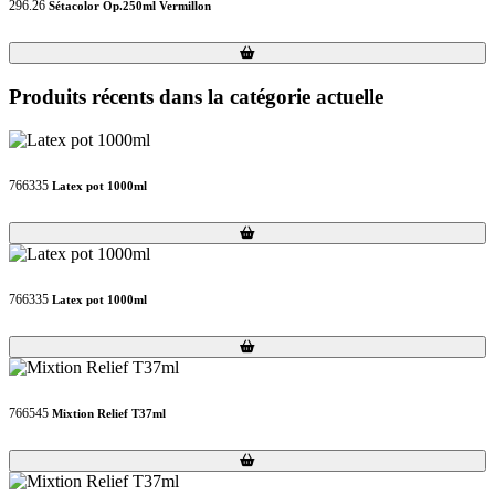
296.26
Sétacolor Op.250ml Vermillon
Loading...
Loading...
Produits récents dans la catégorie actuelle
766335
Latex pot 1000ml
Loading...
Loading...
766335
Latex pot 1000ml
Loading...
Loading...
766545
Mixtion Relief T37ml
Loading...
Loading...