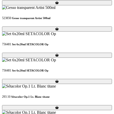
Loading...
Loading...
523850
Gesso transparent Artist 500ml
Loading...
Loading...
756481
Set 6x20ml SETACOLOR Op
Loading...
Loading...
756481
Set 6x20ml SETACOLOR Op
Loading...
Loading...
293.10
Sétacolor Op.1 Lt. Blanc titane
Loading...
Loading...