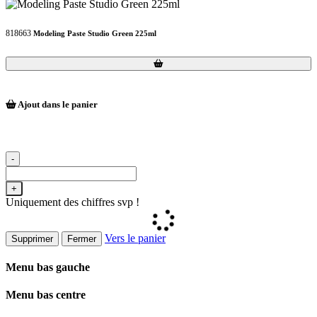
818663
Modeling Paste Studio Green 225ml
Loading...
Loading...
Ajout dans le panier
-
+
Uniquement des chiffres svp !
Vers le panier
Supprimer
Fermer
Menu bas gauche
Menu bas centre