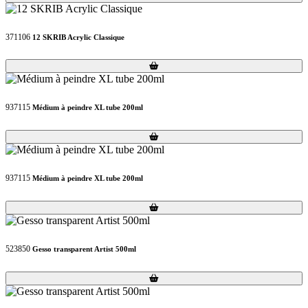
371106
12 SKRIB Acrylic Classique
Loading...
Loading...
937115
Médium à peindre XL tube 200ml
Loading...
Loading...
937115
Médium à peindre XL tube 200ml
Loading...
Loading...
523850
Gesso transparent Artist 500ml
Loading...
Loading...