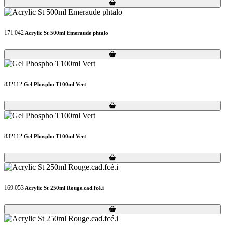
Loading...
Loading...
171.042
Acrylic St 500ml Emeraude phtalo
Loading...
Loading...
832112
Gel Phospho T100ml Vert
Loading...
Loading...
832112
Gel Phospho T100ml Vert
Loading...
Loading...
169.053
Acrylic St 250ml Rouge.cad.fcé.i
Loading...
Loading...