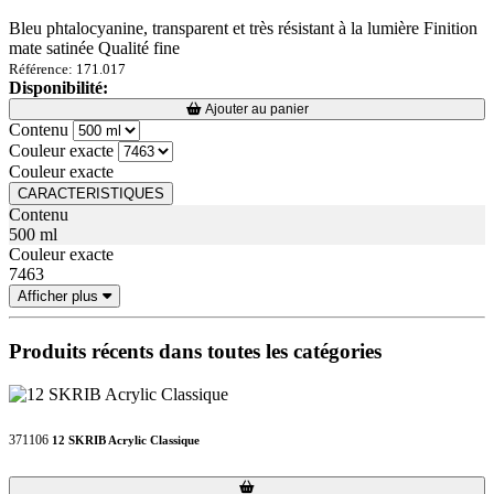
Bleu phtalocyanine, transparent et très résistant à la lumière Finition
mate satinée Qualité fine
Référence: 171.017
Disponibilité:
Loading...
Loading...
Ajouter au panier
Contenu
Couleur exacte
Couleur exacte
CARACTERISTIQUES
Contenu
500 ml
Couleur exacte
7463
Afficher plus
Produits récents dans toutes les catégories
371106
12 SKRIB Acrylic Classique
Loading...
Loading...