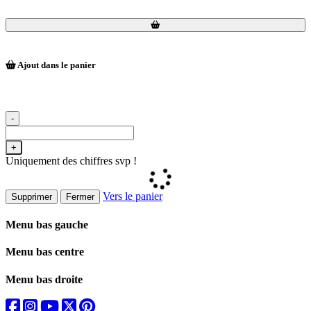
Loading...
Loading...
Ajout dans le panier
-
+
Uniquement des chiffres svp !
Vers le panier
Supprimer
Fermer
Menu bas gauche
Menu bas centre
Menu bas droite