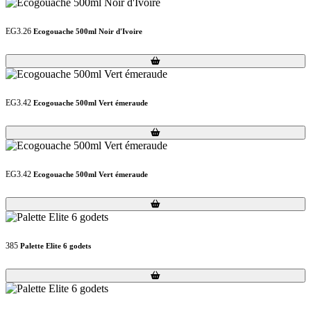
EG3.26
Ecogouache 500ml Noir d'Ivoire
Loading...
Loading...
EG3.42
Ecogouache 500ml Vert émeraude
Loading...
Loading...
EG3.42
Ecogouache 500ml Vert émeraude
Loading...
Loading...
385
Palette Elite 6 godets
Loading...
Loading...