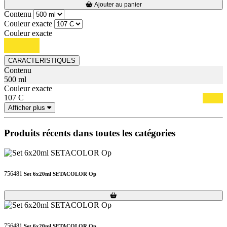
Loading...
Loading...
Ajouter au panier
Contenu
Couleur exacte
Couleur exacte
CARACTERISTIQUES
Contenu
500 ml
Couleur exacte
107 C
Afficher plus
Produits récents dans toutes les catégories
756481
Set 6x20ml SETACOLOR Op
Loading...
Loading...
756481
Set 6x20ml SETACOLOR Op