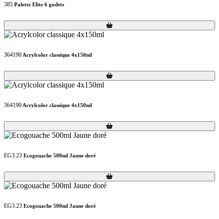
385
Palette Elite 6 godets
Loading...
Loading...
364190
Acrylcolor classique 4x150ml
Loading...
Loading...
364190
Acrylcolor classique 4x150ml
Loading...
Loading...
EG3.23
Ecogouache 500ml Jaune doré
Loading...
Loading...
EG3.23
Ecogouache 500ml Jaune doré