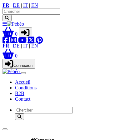
FR
|
DE
|
IT
|
EN
0
FR
|
DE
|
IT
|
EN
0
Connexion
Accueil
Conditions
B2B
Contact
Webshop
Connexion