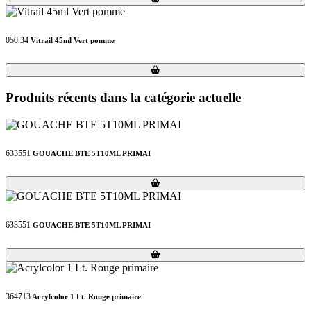
050.34
Vitrail 45ml Vert pomme
Loading...
Loading...
Produits récents dans la catégorie actuelle
633551
GOUACHE BTE 5T10ML PRIMAI
Loading...
Loading...
633551
GOUACHE BTE 5T10ML PRIMAI
Loading...
Loading...
364713
Acrylcolor 1 Lt. Rouge primaire