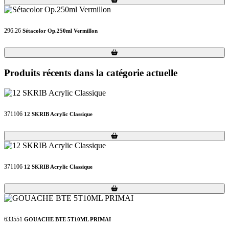
296.26
Sétacolor Op.250ml Vermillon
Loading...
Loading...
Produits récents dans la catégorie actuelle
371106
12 SKRIB Acrylic Classique
Loading...
Loading...
371106
12 SKRIB Acrylic Classique
Loading...
Loading...
633551
GOUACHE BTE 5T10ML PRIMAI