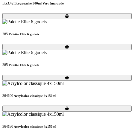
EG3.42
Ecogouache 500ml Vert émeraude
Loading...
Loading...
385
Palette Elite 6 godets
Loading...
Loading...
385
Palette Elite 6 godets
Loading...
Loading...
364190
Acrylcolor classique 4x150ml
Loading...
Loading...
364190
Acrylcolor classique 4x150ml