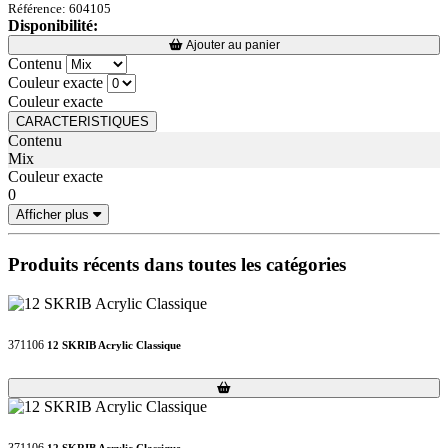
Référence: 604105
Disponibilité:
Loading...
Loading...
Ajouter au panier
Contenu
Couleur exacte
Couleur exacte
CARACTERISTIQUES
Contenu
Mix
Couleur exacte
0
Afficher plus
Produits récents dans toutes les catégories
371106
12 SKRIB Acrylic Classique
Loading...
Loading...
371106
12 SKRIB Acrylic Classique