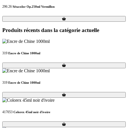
296.26
Sétacolor Op.250ml Vermillon
Loading...
Loading...
Produits récents dans la catégorie actuelle
319
Encre de Chine 1000ml
Loading...
Loading...
319
Encre de Chine 1000ml
Loading...
Loading...
417053
Colorex 45ml noir d'ivoire
Loading...
Loading...