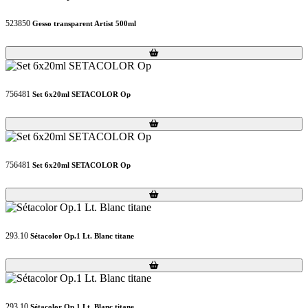
523850
Gesso transparent Artist 500ml
Loading...
Loading...
756481
Set 6x20ml SETACOLOR Op
Loading...
Loading...
756481
Set 6x20ml SETACOLOR Op
Loading...
Loading...
293.10
Sétacolor Op.1 Lt. Blanc titane
Loading...
Loading...
293.10
Sétacolor Op.1 Lt. Blanc titane