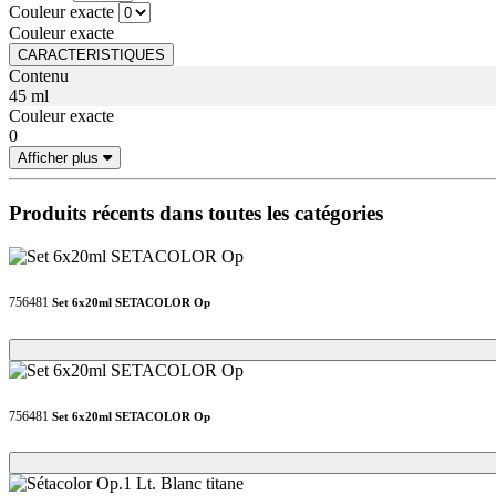
Couleur exacte
Couleur exacte
CARACTERISTIQUES
Contenu
45 ml
Couleur exacte
0
Afficher plus
Produits récents dans toutes les catégories
756481
Set 6x20ml SETACOLOR Op
Loading...
Loading...
756481
Set 6x20ml SETACOLOR Op
Loading...
Loading...