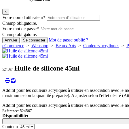
×
Votre nom d'utilisateur
*
Champ obligatoire.
Votre mot de passe
*
Champ obligatoire.
Mot de passe oublié ?
Annuler
Se connecter
eCommerce
>
Webshop
>
Beaux Arts
>
Couleurs acryliques
>
P
Huile de silicone 45ml
524567
Additif pour les couleurs acryliques à utiliser en association avec le
maximum selon la quantité préparée). A ajuster selon l'effet désiré (Atten
Additif pour les couleurs acryliques à utiliser en association avec le 
Référence: 524567
Disponibilité:
Loading...
Loading...
Contenu