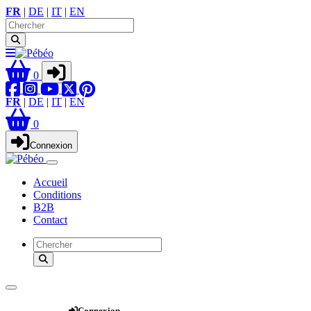
FR
|
DE
|
IT
|
EN
0
FR
|
DE
|
IT
|
EN
0
Connexion
Accueil
Conditions
B2B
Contact
Webshop
Connexion