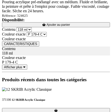
Pouring acrylique pré-mélangé avec un médium. Fluide et brillante,
la peinture et prête à l'emploi pour coulage. Faible viscosité, coulage
facile. Sèche en 24 heures.
Référence: 524625
Disponibilité:
Loading...
Loading...
Ajouter au panier
Contenu
Couleur exacte
Couleur exacte
CARACTERISTIQUES
Contenu
118 ml
Couleur exacte
P 179-4 C
Afficher plus
Produits récents dans toutes les catégories
371106
12 SKRIB Acrylic Classique
Loading...
Loading...