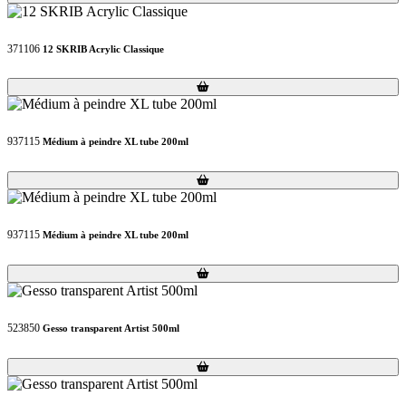
371106
12 SKRIB Acrylic Classique
Loading...
Loading...
937115
Médium à peindre XL tube 200ml
Loading...
Loading...
937115
Médium à peindre XL tube 200ml
Loading...
Loading...
523850
Gesso transparent Artist 500ml
Loading...
Loading...