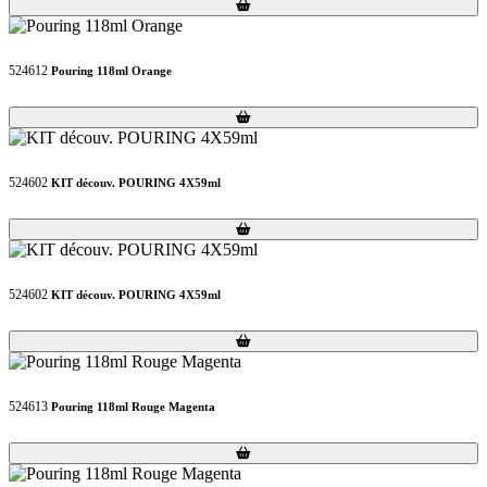
Loading...
Loading...
524612
Pouring 118ml Orange
Loading...
Loading...
524602
KIT découv. POURING 4X59ml
Loading...
Loading...
524602
KIT découv. POURING 4X59ml
Loading...
Loading...
524613
Pouring 118ml Rouge Magenta
Loading...
Loading...