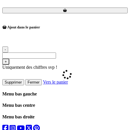
Loading...
Loading...
Ajout dans le panier
-
+
Uniquement des chiffres svp !
Vers le panier
Supprimer
Fermer
Menu bas gauche
Menu bas centre
Menu bas droite