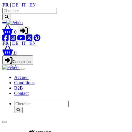
FR
|
DE
|
IT
|
EN
0
FR
|
DE
|
IT
|
EN
0
Connexion
Accueil
Conditions
B2B
Contact
Webshop
Connexion