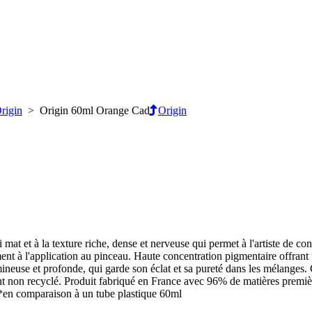
rigin
> Origin 60ml Orange Cad
Origin
mat et à la texture riche, dense et nerveuse qui permet à l'artiste de c
ent à l'application au pinceau. Haute concentration pigmentaire offrant u
mineuse et profonde, qui garde son éclat et sa pureté dans les mélanges
ant non recyclé. Produit fabriqué en France avec 96% de matières premi
 *en comparaison à un tube plastique 60ml