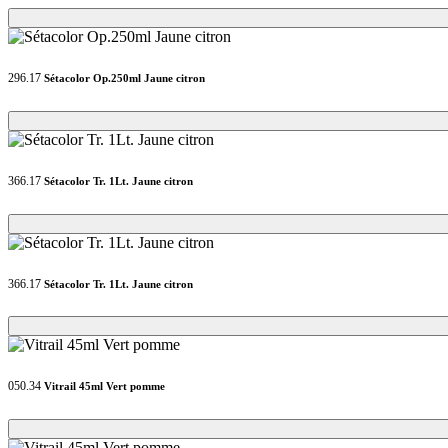
Loading...
Loading...
296.17
Sétacolor Op.250ml Jaune citron
Loading...
Loading...
366.17
Sétacolor Tr. 1Lt. Jaune citron
Loading...
Loading...
366.17
Sétacolor Tr. 1Lt. Jaune citron
Loading...
Loading...
050.34
Vitrail 45ml Vert pomme
Loading...
Loading...