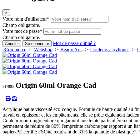
×
Votre nom d'utilisateur
*
Champ obligatoire.
Votre mot de passe
*
Champ obligatoire.
Mot de passe oublié ?
Annuler
Se connecter
eCommerce
>
Webshop
>
Beaux Arts
>
Couleurs acryliques
>
O
Origin 60ml Orange Cad
817005
Acrylique haute viscosité éco-conçue. Formule de haute qualité au fini 
travail en épaisseur et les empâtements, elle se prête également facilem
Couleur mono-pigmentaire qui garantit une teinte particulièrement lu
permettant de réduire de 80% l'empreinte carbone par rapport à un li
papier-PE certifié FSC®, réduisant de 31% la quantité de plastique*.